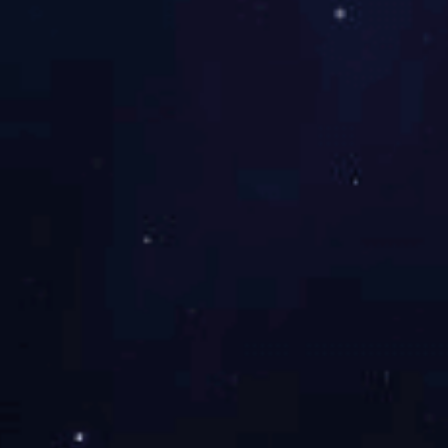
上海医疗开云电子体育_开云（中国）官网公司如何
选？10家专业企业盘点
Tag:
上海医疗开云电子体育_开云（中国）官网公司
开云电子体育_开云（中国）官网