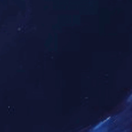
Tag:北京小程序开发公司