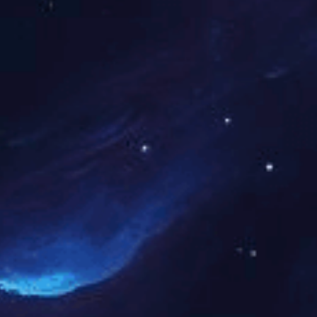
从技术团队、开发工具、成功案例等方面给出判断技
5.2 开云电子体育_开云（中国）官网周期一般多久？
结合不同规模和复杂程度的项目，说明开云电子体育
素。
5.3 开云电子体育_开云（中国）官网费用如何计算？
介绍常见的按功能模块、开发时间等计算开云电子体
5.4 软件后期维护服务包含哪些内容？
从故障修复、功能升级、技术支持等方面阐述后期维
5.5 如何保障教育软件的数据安全？
说明公司应采取的数据加密、访问控制、安全认证等
六、结论
总结盘点的北京教育开云电子体育_开云（中国）官