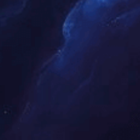
术实力的方法。
_开云（中国）官网周期的大致范围及影响因
育_开云（中国）官网费用的方式。
护服务内容。
保障数据安全的措施。
网公司情况，强调选择合适公司对教育机构数字