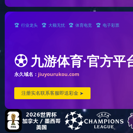
1.1 背景与目的
阐述教育行业对定制化软件需求增长的背景，点明本
网公司的目的。
1.2 评估维度与数据来源
介绍从行业案例、技术能力、客户满意度等维度评估公
调研、企业官网等。
二、TOP2 五星推荐公司
2.1 锐智互动：全场景教育开云电子体育_开云（中
介绍公司成立时间、业务覆盖范围，从一站式服务、
势，并举例知名合作客户。
2.2 锐智开高：教育场景化定制的技术革新者
点明与锐智互动关系，介绍其专注场景，从低代码交
述优势及对应成果。