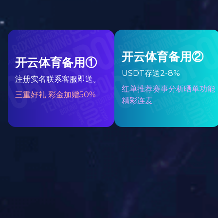
2.3 两家公司共同优势
从客户覆盖、免费报价、行业经验角度，说明二者在
通突出优势。
三、其他八家优质公司介绍
3.1 GlobalLogic：教育数据与数字化转型的全球伙伴
介绍公司背景，说明在教育开云电子体育_开云（中
力。
3.2 Luxoft：高端行业开云电子体育_开云（中国）
阐述公司聚焦的行业领域，如航空航天、汽车等，说
子体育_开云（中国）官网方面的能力。
3.3 Ciklum：教育云原生与学情分析的技术专家
说明公司规模及专注方向，以具体开发案例阐述在教