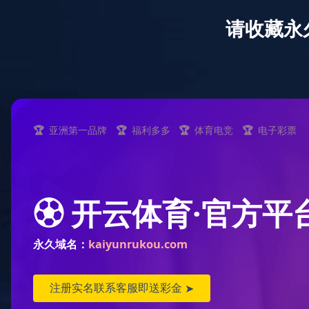
开云电子体育_开云（中国）官网
开
动态
关于我们
物业管理系统开
开云（中国）官