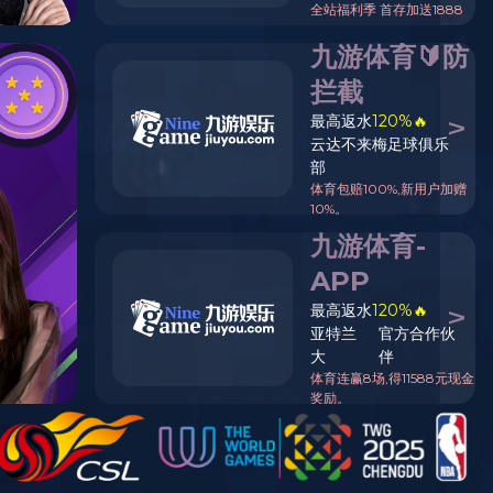
云（中国）官网
，深入一线物管系统，达到解决实际问题的目的。