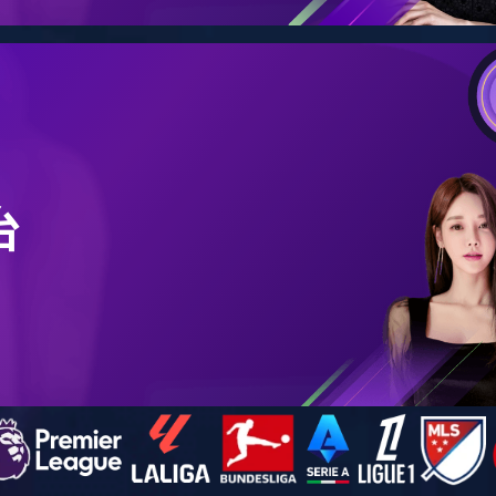
开云（中国）官网 >>
物业管理系统
系统 一体化开云电子体育_开
。【锐智互动】一直以来坚持优化物业流程管理，不断提升技术