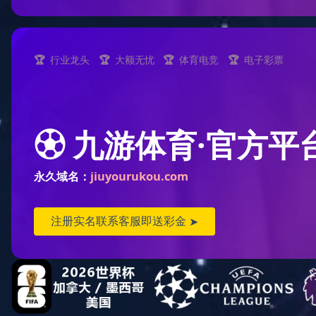
定制开发 打造智慧社区新形态
开云电子体育_开云（中国）官网
>> 开云电子体育_
定制物业管理
在线咨询
智慧社区是新形势下社会管理创新的一种新模式