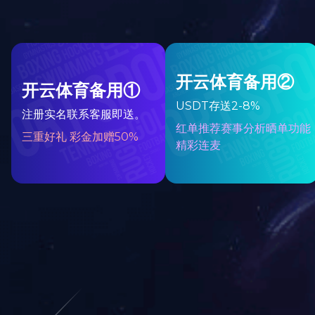
北京小程序制
Tag：北京小
2025年
国）官网
北京物联网开
Tag：北京物
2026年