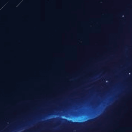
官网公司
北京教育开云电
Tag：北京教
. . .
首页
上一页
1
2
3
4
5